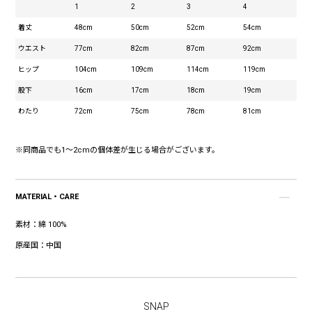
1
2
3
4
着丈
48cm
50cm
52cm
54cm
ウエスト
77cm
82cm
87cm
92cm
ヒップ
104cm
109cm
114cm
119cm
股下
16cm
17cm
18cm
19cm
わたり
72cm
75cm
78cm
81cm
※同商品でも1～2cmの個体差が生じる場合がございます。
MATERIAL・CARE
素材：
綿 100%
原産国：
中国
SNAP