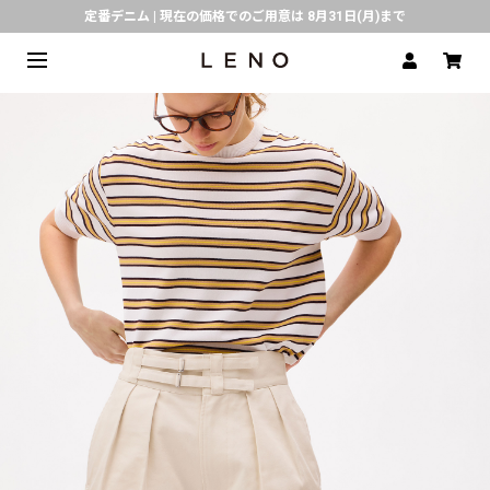
定番デニム | 現在の価格でのご用意は 8月31日(月)まで
熊本県で発生した地震の影響による配送遅延について
SPECIAL COLLABORATION with KELEN
3月1日(水)より返品・交換 サービス開始
CLICK▶《LENO》LINE公式アカウント友だち登録で500円クーポンプレゼント!!
倉庫移転に伴う出荷業務停止およびスケジュールのご案内