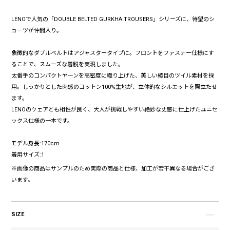
LENOで人気の「DOUBLE BELTED GURKHA TROUSERS」シリーズに、待望のシ
ョーツが仲間入り。
象徴的なダブルベルトはアジャスタータイプに。フロントをファスナー仕様にす
ることで、スムーズな着脱を実現しました。
太番手のコンパクトヤーンを高密度に織り上げた、美しい綾目のツイル素材を採
用。しっかりとした肉感のコットン100%生地が、立体的なシルエットを際立たせ
ます。
LENOのウェアとも相性が良く、大人が挑戦しやすい絶妙な丈感に仕上げたユニセ
ックス仕様の一本です。
モデル身長:170cm
着用サイズ:1
※画像の商品はサンプルのため実際の商品と仕様、加工が若干異なる場合がござ
います。
SIZE