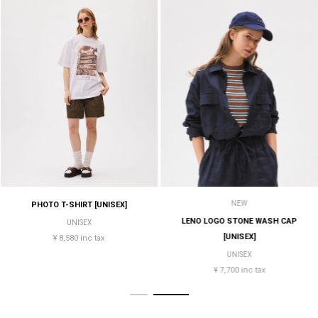
NEW
PHOTO T-SHIRT [UNISEX]
LENO LOGO STONE WASH CAP
UNISEX
[UNISEX]
¥ 8,580 inc tax
UNISEX
¥ 7,700 inc tax