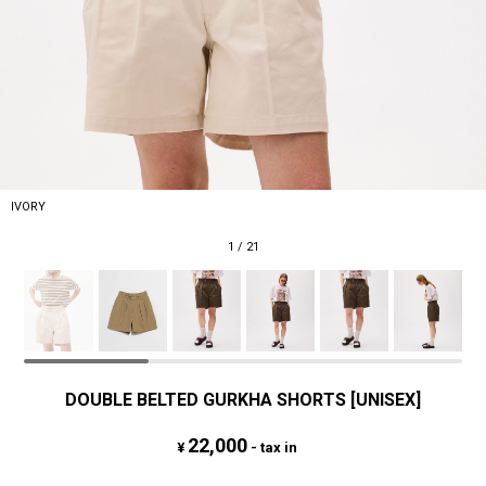
IVORY
1
/
21
DOUBLE BELTED GURKHA SHORTS [UNISEX]
22,000
¥
- tax in