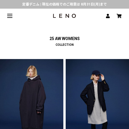
定番デニム | 現在の価格でのご用意は 8月31日(月)まで
熊本県で発生した地震の影響による配送遅延について
SPECIAL COLLABORATION with KELEN
3月1日(水)より返品・交換 サービス開始
25 AW WOMENS
CLICK▶《LENO》LINE公式アカウント友だち登録で500円クーポンプレゼント!!
COLLECTION
倉庫移転に伴う出荷業務停止およびスケジュールのご案内