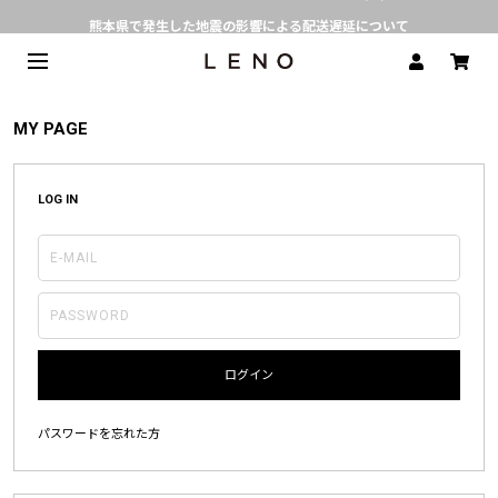
熊本県で発生した地震の影響による配送遅延について
SPECIAL COLLABORATION with KELEN
3月1日(水)より返品・交換 サービス開始
CLICK▶《LENO》LINE公式アカウント友だち登録で500円クーポンプレゼント!!
MY PAGE
定番デニム | 現在の価格でのご用意は 8月31日(月)まで
LOG IN
ログイン
パスワードを忘れた方