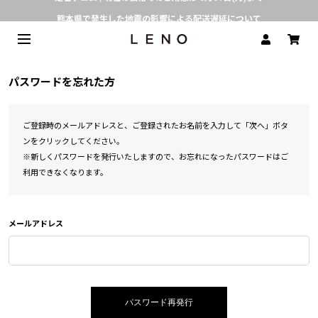
熊本県で発生した地震の影響による配送遅延について
SPECIAL COLLABORATION with KELEN
3月1日(水)より返品・交換 サービス開始
CLICK▶《LENO》LINE公式アカウント友だち登録で500円クーポンプレゼント!!
パスワードを忘れた方
定番デニム | 現在の価格でのご用意は 8月31日(月)まで
ご登録時のメールアドレスと、ご登録されたお名前を入力して「次へ」ボタ
ンをクリックしてください。
※新しくパスワードを発行いたしますので、お忘れになったパスワードはご
利用できなくなります。
メールアドレス