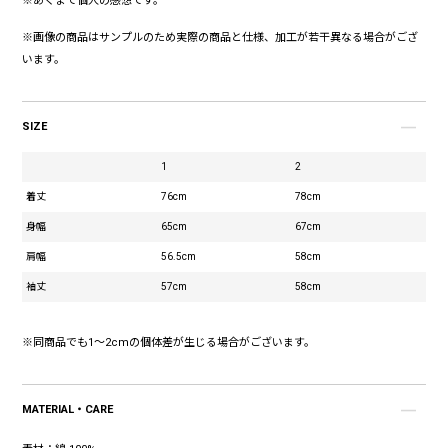
※あくまで個人の感想です。
※画像の商品はサンプルのため実際の商品と仕様、加工が若干異なる場合がござ
います。
SIZE
1
2
着丈
76cm
78cm
身幅
65cm
67cm
肩幅
56.5cm
58cm
袖丈
57cm
58cm
※同商品でも1～2cmの個体差が生じる場合がございます。
MATERIAL・CARE