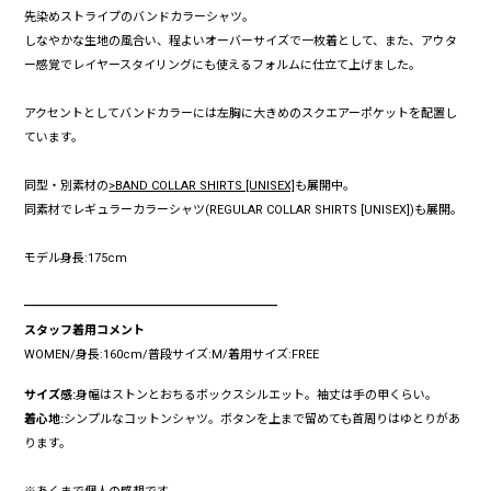
先染めストライプのバンドカラーシャツ。
しなやかな生地の風合い、程よいオーバーサイズで一枚着として、また、アウタ
ー感覚でレイヤースタイリングにも使えるフォルムに仕立て上げました。
アクセントとしてバンドカラーには左胸に大きめのスクエアーポケットを配置し
ています。
同型・別素材の
>BAND COLLAR SHIRTS [UNISEX]
も展開中。
同素材でレギュラーカラーシャツ(REGULAR COLLAR SHIRTS [UNISEX])も展開。
モデル身長:175cm
━━━━━━━━━━━━━━━━━━━━━
スタッフ着用コメント
WOMEN/身長:160cm/普段サイズ:M/着用サイズ:FREE
サイズ感:
身幅はストンとおちるボックスシルエット。袖丈は手の甲くらい。
着心地:
シンプルなコットンシャツ。ボタンを上まで留めても首周りはゆとりがあ
ります。