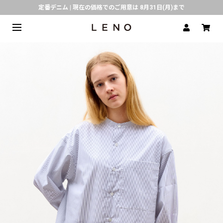
定番デニム | 現在の価格でのご用意は 8月31日(月)まで
熊本県で発生した地震の影響による配送遅延について
SPECIAL COLLABORATION with KELEN
3月1日(水)より返品・交換 サービス開始
CLICK▶《LENO》LINE公式アカウント友だち登録で500円クーポンプレゼント!!
倉庫移転に伴う出荷業務停止およびスケジュールのご案内