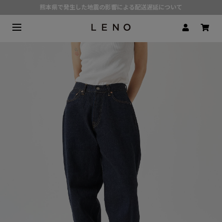
熊本県で発生した地震の影響による配送遅延について
SPECIAL COLLABORATION with KELEN
3月1日(水)より返品・交換 サービス開始
CLICK▶《LENO》LINE公式アカウント友だち登録で500円クーポンプレゼント!!
定番デニム | 現在の価格でのご用意は 8月31日(月)まで