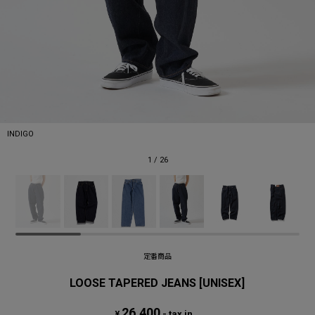
INDIGO
1
/
26
定番商品
LOOSE TAPERED JEANS [UNISEX]
26,400
¥
- tax in