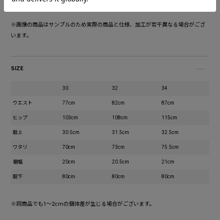
※あくまで個人の感想です。
※画像の商品はサンプルのため実際の商品と仕様、加工が若干異なる場合がござ
います。
SIZE
30
32
34
ウエスト
77cm
82cm
87cm
ヒップ
103cm
108cm
115cm
股上
30.5cm
31.5cm
32.5cm
ワタリ
70cm
73cm
75.5cm
裾幅
20cm
20.5cm
21cm
股下
80cm
80cm
80cm
※同商品でも1～2cmの個体差が生じる場合がございます。