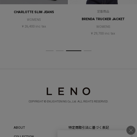
定番商品
CHARLOTTE SLIM JEANS
BRENDA TRUCKER JACKET
WOMENS
¥ 26,400 inc tax
WOMENS
¥ 29,700 inc tax
COPYRIGHT © ENLIGHTENING Co., Ltd. ALL RIGHTS RESERVED.
ABOUT
特定商取引法に基づく表記
COLLECTION
プライバシーポリシー