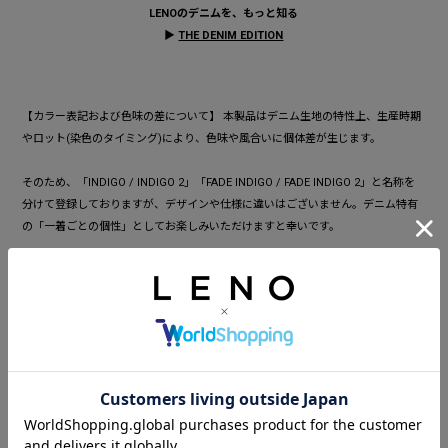
LENOのデニムを、もっと知る
▶
THE DENIM EDITION
【カラー表記および色味の差について】 本製品はデニム生地の特性上、生産時期
やロット(染色のタイミング)により、色味や風合いに個体差が生じます。
そのため、「INDIGO / INDIGO 2」「FADE INDIGO / FADE INDIGO 2」と名称を
分けて登録しておりますが、デザインや仕様に違いはございません。デニム特有
の「一着ごとの個性」としてお楽しみいただけますと幸いです。
━━━━━━━━━━━━━━━━━━━━━
スタッフ着用コメント
WOMEN/身長:160cm/普段サイズ:S/着用サイズ:30
サイズ感:
ウエスト周りにゆとりがあり、腰あたりで落として履くとちょうどいい
です。
着心地:
張りがありますが馴染んでくると思います。ゆったり履けるので楽です
が、裾がテーパードなので、大きいというよりこなれて見えるルーズ感です。