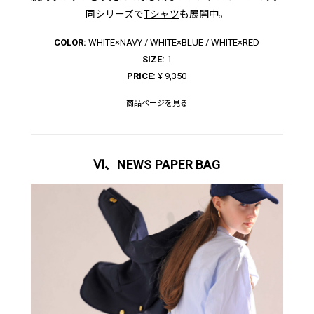
同シリーズで
Tシャツ
も展開中。
COLOR:
WHITE×NAVY / WHITE×BLUE /
WHITE×RED
SIZE:
1
PRICE:
¥ 9,350
商品ページを見る
Ⅵ、NEWS PAPER BAG