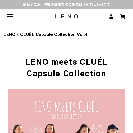
定番デニム | 現在の価格でのご用意は 8月31日(月)まで
熊本県で発生した地震の影響による配送遅延について
SPECIAL COLLABORATION with KELEN
3月1日(水)より返品・交換 サービス開始
LENO × CLUÉL Capsule Collection Vol.4
CLICK▶《LENO》LINE公式アカウント友だち登録で500円クーポンプレゼント!!
倉庫移転に伴う出荷業務停止およびスケジュールのご案内
LENO meets CLUÉL
Capsule Collection