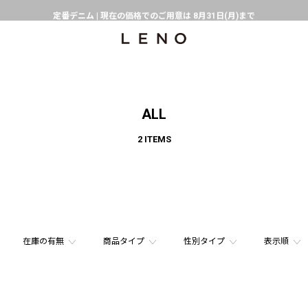
定番デニム | 現在の価格でのご用意は 8月31日(月)まで
熊本県で発生した地震の影響による配送遅延について
SPECIAL COLLABORATION with KELEN
3月1日(水)より返品・交換 サービス開始
CLICK▶《LENO》LINE公式アカウント友だち登録で500円クーポンプレゼント!!
ALL
倉庫移転に伴う出荷業務停止およびスケジュールのご案内
2 ITEMS
在庫の有無
商品タイプ
性別タイプ
表示順