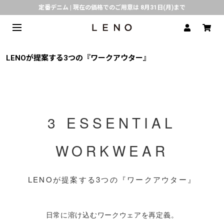
定番デニム | 現在の価格でのご用意は 8月31日(月)まで
熊本県で発生した地震の影響による配送遅延について
SPECIAL COLLABORATION with KELEN
3月1日(水)より返品・交換 サービス開始
LENOが提案する3つの『ワークアウター』
CLICK▶《LENO》LINE公式アカウント友だち登録で500円クーポンプレゼント!!
倉庫移転に伴う出荷業務停止およびスケジュールのご案内
3 ESSENTIAL
WORKWEAR
LENOが提案する3つの『ワークアウター』
日常に溶け込むワークウェアを再定義。