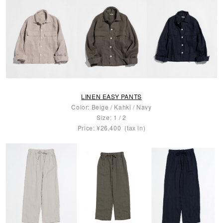
LINEN EASY PANTS
Color: Beige / Kahki / Navy
Size: 1 / 2
Price: ¥26,400 (tax in)