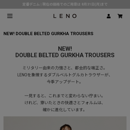
定番デニム | 現在の価格でのご用意は 8月31日(月)まで
熊本県で発生した地震の影響による配送遅延について
SPECIAL COLLABORATION with KELEN
3月1日(水)より返品・交換 サービス開始
NEW! DOUBLE BELTED GURKHA TROUSERS
CLICK▶《LENO》LINE公式アカウント友だち登録で500円クーポンプレゼント!!
NEW!
倉庫移転に伴う出荷業務停止およびスケジュールのご案内
DOUBLE BELTED GURKHA TROUSERS
ミリタリー由来の力強さと、都会的な端正さ。
LENOを象徴するダブルベルトグルカトラウザーが、
今季アップデート。
一見すると、これまでと変わらない佇まい。
けれど、穿いたときの快適さとフォルムは、
確かに進化しています。