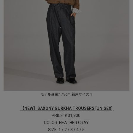
モデル身長:175cm 着用サイズ:1
【NEW】SAXONY GURKHA TROUSERS [UNISEX]
PRICE: ¥ 31,900
COLOR: HEATHER GRAY
SIZE: 1 / 2 / 3 / 4 / 5