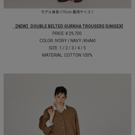
モデル身長:175cm 着用サイズ:1
【NEW】DOUBLE BELTED GURKHA TROUSERS [UNISEX]
PRICE: ¥ 29,700
COLOR: IVORY / NAVY /KHAKI
SIZE: 1 / 2 / 3 / 4 / 5
MATERIAL: COTTON 100%