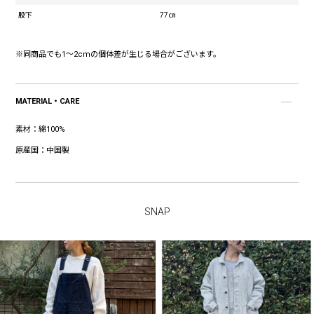
股下
77㎝
※同商品でも1～2cmの個体差が生じる場合がございます。
MATERIAL・CARE
素材：
綿100%
原産国：
中国製
SNAP