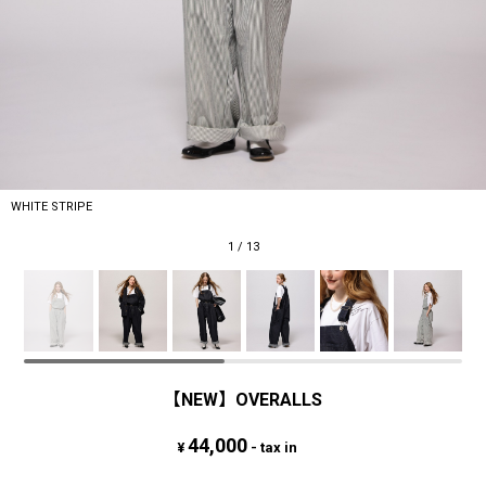
WHITE STRIPE
1
/
13
【NEW】OVERALLS
44,000
¥
- tax in