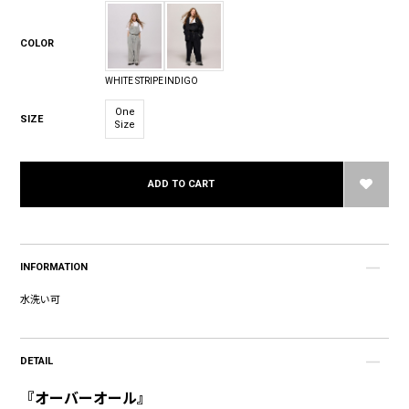
COLOR
WHITE STRIPE
INDIGO
One
SIZE
Size
ADD TO CART
INFORMATION
水洗い可
DETAIL
『オーバーオール』