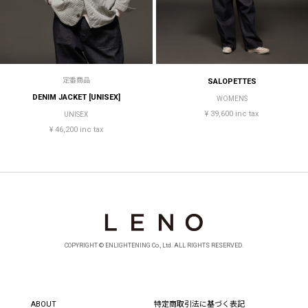
定番商品
SALOPETTES
DENIM JACKET [UNISEX]
WOMENS
¥ 39,600 inc tax
UNISEX
¥ 46,200 inc tax
COPYRIGHT © ENLIGHTENING Co., Ltd. ALL RIGHTS RESERVED.
ABOUT
特定商取引法に基づく表記