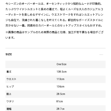
今シーズンのオーバーオールは、オーセンティックかつ知的なムードが印象的。
たっぷりワイドシルエットと長めの着丈で、程よくルーズな大人のカジュアルコ
ーディネートを楽しめるデザインに。ウエストマークをすればシルエットアレン
ジも自在で、洗練された着こなしを叶えてくれる。都会的なボーイズスタイルに
欠かせない一着。同素材のカバーオールとのセットアップスタイルもおすすめ。
※画像の商品はサンプルのため実際の商品と仕様、加工が若干異なる場合がござ
います。
SIZE
One Size
着丈
138.5cm
ウエスト
113cm
ヒップ
136cm
股上
28.5cm
ワタリ
81cm
裾幅
28.7㎝