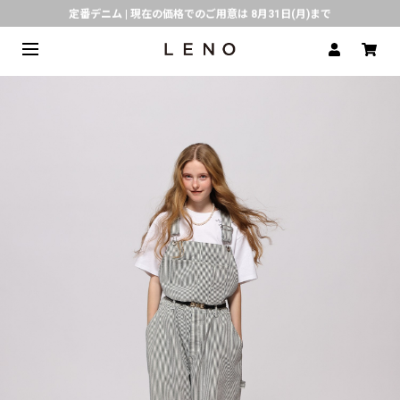
定番デニム | 現在の価格でのご用意は 8月31日(月)まで
熊本県で発生した地震の影響による配送遅延について
SPECIAL COLLABORATION with KELEN
3月1日(水)より返品・交換 サービス開始
CLICK▶《LENO》LINE公式アカウント友だち登録で500円クーポンプレゼント!!
倉庫移転に伴う出荷業務停止およびスケジュールのご案内