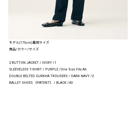
モデル(175cm)着用サイズ
商品/カラー/サイズ
2 BUTTON JACKET / IVORY /1
SLEEVELESS T-SHIRT / PURPLE /One Size Fits All
DOUBLE BELTED GURKHA TROUSERS / DARK NAVY /2
BALLET SHOES 《PATENT》 / BLACK /40