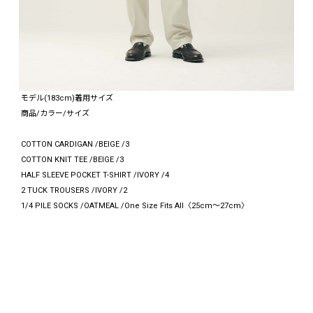
モデル(183cm)着用サイズ
商品/カラー/サイズ
COTTON CARDIGAN /BEIGE /3
COTTON KNIT TEE /BEIGE /3
HALF SLEEVE POCKET T-SHIRT /IVORY /4
2 TUCK TROUSERS /IVORY /2
1/4 PILE SOCKS /OATMEAL /One Size Fits All〈25cm～27cm〉