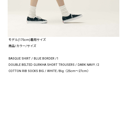
モデル(175cm)着用サイズ
商品/カラー/サイズ
BASQUE SHIRT / BLUE BORDER /1
DOUBLE BELTED GURKHA SHORT TROUSERS / DARK NAVY /2
COTTON RIB SOCKS BIG / WHITE /Big〈25cm～27cm〉